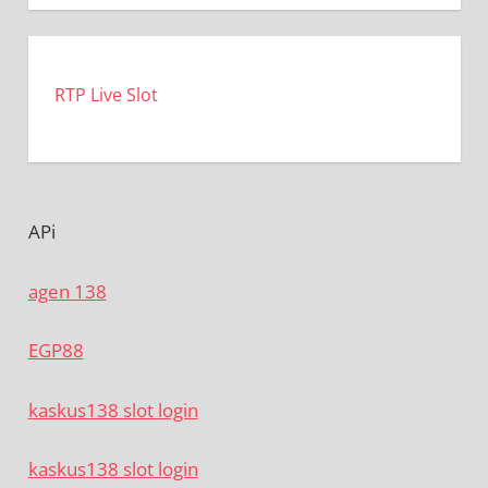
RTP Live Slot
APi
agen 138
EGP88
kaskus138 slot login
kaskus138 slot login