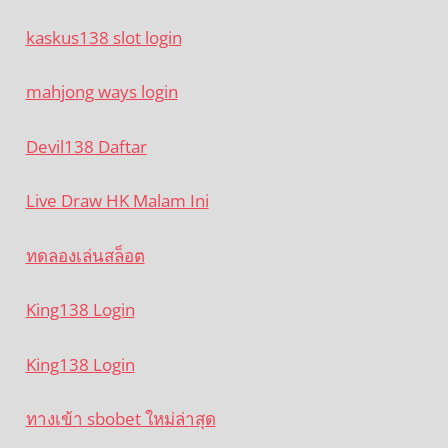
kaskus138 slot login
mahjong ways login
Devil138 Daftar
Live Draw HK Malam Ini
ทดลองเล่นสล็อต
King138 Login
King138 Login
ทางเข้า sbobet ใหม่ล่าสุด