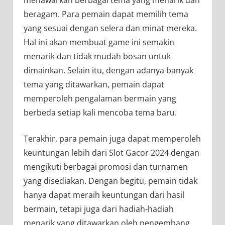
menawarkan berbagai tema yang menarik dan
beragam. Para pemain dapat memilih tema
yang sesuai dengan selera dan minat mereka.
Hal ini akan membuat game ini semakin
menarik dan tidak mudah bosan untuk
dimainkan. Selain itu, dengan adanya banyak
tema yang ditawarkan, pemain dapat
memperoleh pengalaman bermain yang
berbeda setiap kali mencoba tema baru.
Terakhir, para pemain juga dapat memperoleh
keuntungan lebih dari Slot Gacor 2024 dengan
mengikuti berbagai promosi dan turnamen
yang disediakan. Dengan begitu, pemain tidak
hanya dapat meraih keuntungan dari hasil
bermain, tetapi juga dari hadiah-hadiah
menarik yang ditawarkan oleh pengembang