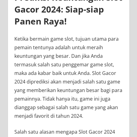
Gacor 2024: Siap-siap
Panen Raya!
Ketika bermain game slot, tujuan utama para
pemain tentunya adalah untuk meraih
keuntungan yang besar. Dan jika Anda
termasuk salah satu penggemar game slot,
maka ada kabar baik untuk Anda. Slot Gacor
2024 diprediksi akan menjadi salah satu game
yang memberikan keuntungan besar bagi para
pemainnya. Tidak hanya itu, game ini juga
dianggap sebagai salah satu game yang akan
menjadi favorit di tahun 2024.
Salah satu alasan mengapa Slot Gacor 2024