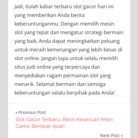
Jadi, itulah kabar terbaru slot gacor hari ini
yang memberikan Anda berita
keberuntunganmu. Dengan memilih mesin
slot yang tepat dan mengatur strategi bermain
yang baik, Anda dapat meningkatkan peluang
untuk meraih kemenangan yang lebih besar di
slot online. Jangan lupa untuk selalu memilih
situs judi online yang terpercaya dan
menyediakan ragam permainan slot yang
menarik. Selamat bermain dan semoga
keberuntungan selalu berpihak pada Anda!
Navigasi
Previous Post
Slot Gacor Terbaru: Bikin Keseruan Main
pos
Game Berlipat-lipat!
Next Post