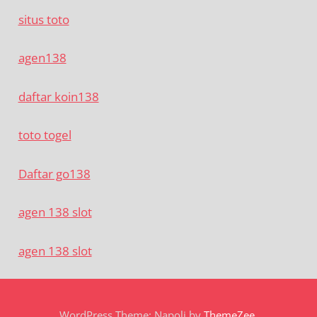
situs toto
agen138
daftar koin138
toto togel
Daftar go138
agen 138 slot
agen 138 slot
WordPress Theme: Napoli by
ThemeZee
.